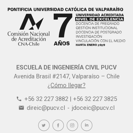
ESCUELA DE INGENIERÍA CIVIL PUCV
Avenida Brasil #2147, Valparaíso – Chile
¿Cómo llegar?
+56 32 227 3882 | +56 32 227 3825
phone
direic@pucv.cl
-
jdoceic@pucv.cl
email