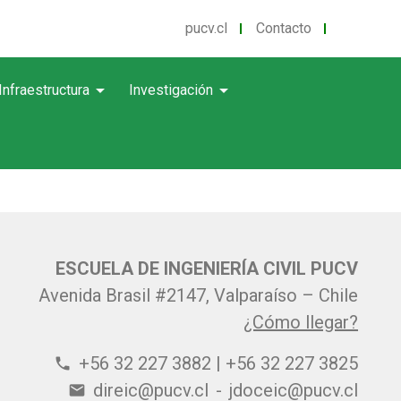
pucv.cl
Contacto
arrow_drop_down
arrow_drop_down
Infraestructura
Investigación
ESCUELA DE INGENIERÍA CIVIL PUCV
Avenida Brasil #2147, Valparaíso – Chile
¿Cómo llegar?
+56 32 227 3882 | +56 32 227 3825
phone
direic@pucv.cl
-
jdoceic@pucv.cl
email