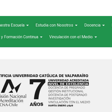
arrow_drop_down
arrow_drop_down
arrow_drop_down
estra Escuela
Estudia con Nosotros
Docencia
arrow_drop_down
arrow_drop_down
 y Formación Continua
Vinculación con el Medio