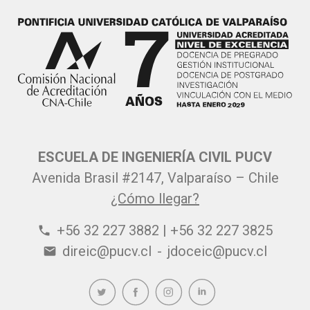
ESCUELA DE INGENIERÍA CIVIL PUCV
Avenida Brasil #2147, Valparaíso – Chile
¿Cómo llegar?
+56 32 227 3882 | +56 32 227 3825
phone
direic@pucv.cl
-
jdoceic@pucv.cl
email