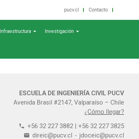
pucv.cl
Contacto
arrow_drop_down
arrow_drop_down
Infraestructura
Investigación
ESCUELA DE INGENIERÍA CIVIL PUCV
Avenida Brasil #2147, Valparaíso – Chile
¿Cómo llegar?
+56 32 227 3882 | +56 32 227 3825
phone
direic@pucv.cl
-
jdoceic@pucv.cl
email