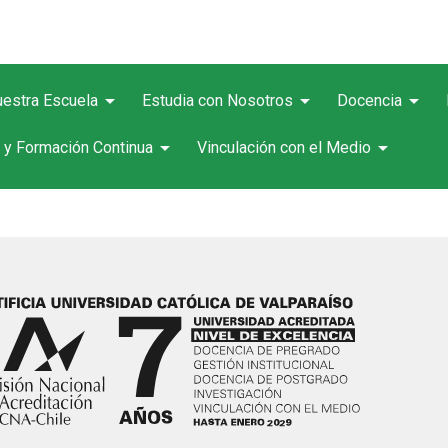
arrow_drop_down
arrow_drop_down
arrow_drop_down
estra Escuela
Estudia con Nosotros
Docencia
arrow_drop_down
arrow_drop_down
 y Formación Continua
Vinculación con el Medio