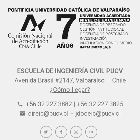
ESCUELA DE INGENIERÍA CIVIL PUCV
Avenida Brasil #2147, Valparaíso – Chile
¿Cómo llegar?
+56 32 227 3882 | +56 32 227 3825
phone
direic@pucv.cl
-
jdoceic@pucv.cl
email