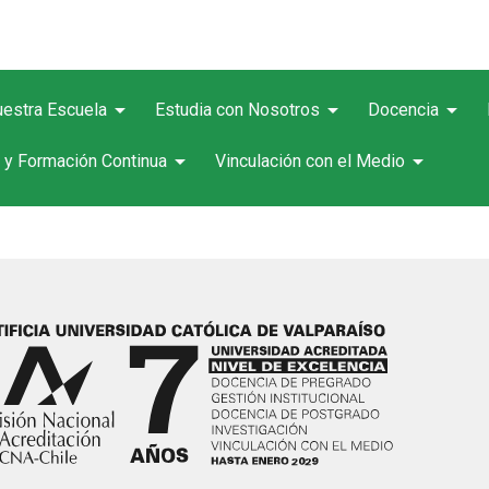
arrow_drop_down
arrow_drop_down
arrow_drop_down
estra Escuela
Estudia con Nosotros
Docencia
arrow_drop_down
arrow_drop_down
 y Formación Continua
Vinculación con el Medio