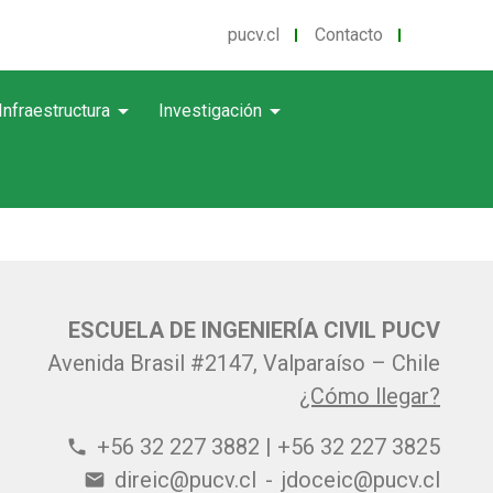
pucv.cl
Contacto
arrow_drop_down
arrow_drop_down
Infraestructura
Investigación
ESCUELA DE INGENIERÍA CIVIL PUCV
Avenida Brasil #2147, Valparaíso – Chile
¿Cómo llegar?
+56 32 227 3882 | +56 32 227 3825
phone
direic@pucv.cl
-
jdoceic@pucv.cl
email