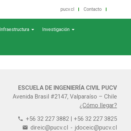
pucv.cl
Contacto
arrow_drop_down
arrow_drop_down
Infraestructura
Investigación
ESCUELA DE INGENIERÍA CIVIL PUCV
Avenida Brasil #2147, Valparaíso – Chile
¿Cómo llegar?
+56 32 227 3882 | +56 32 227 3825
phone
direic@pucv.cl
-
jdoceic@pucv.cl
email