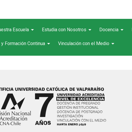
arrow_drop_down
arrow_drop_down
arrow_drop_down
estra Escuela
Estudia con Nosotros
Docencia
arrow_drop_down
arrow_drop_down
 y Formación Continua
Vinculación con el Medio