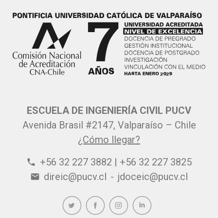
ESCUELA DE INGENIERÍA CIVIL PUCV
Avenida Brasil #2147, Valparaíso – Chile
¿Cómo llegar?
+56 32 227 3882 | +56 32 227 3825
phone
direic@pucv.cl
-
jdoceic@pucv.cl
email