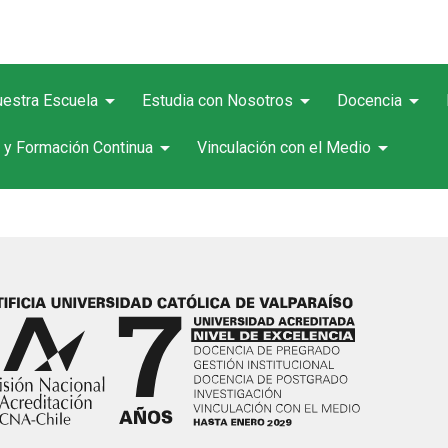
arrow_drop_down
arrow_drop_down
arrow_drop_down
estra Escuela
Estudia con Nosotros
Docencia
arrow_drop_down
arrow_drop_down
 y Formación Continua
Vinculación con el Medio