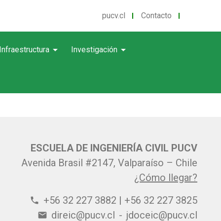
pucv.cl
Contacto
arrow_drop_down
arrow_drop_down
Infraestructura
Investigación
ESCUELA DE INGENIERÍA CIVIL PUCV
Avenida Brasil #2147, Valparaíso – Chile
¿Cómo llegar?
+56 32 227 3882 | +56 32 227 3825
phone
direic@pucv.cl
-
jdoceic@pucv.cl
email