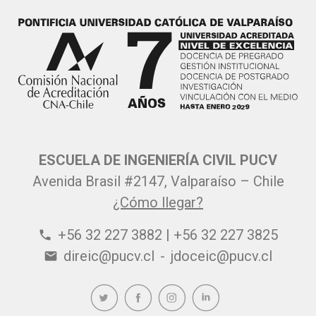
ESCUELA DE INGENIERÍA CIVIL PUCV
Avenida Brasil #2147, Valparaíso – Chile
¿Cómo llegar?
+56 32 227 3882 | +56 32 227 3825
phone
direic@pucv.cl
-
jdoceic@pucv.cl
email