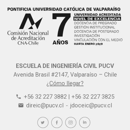
ESCUELA DE INGENIERÍA CIVIL PUCV
Avenida Brasil #2147, Valparaíso – Chile
¿Cómo llegar?
+56 32 227 3882 | +56 32 227 3825
phone
direic@pucv.cl
-
jdoceic@pucv.cl
email