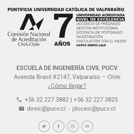
ESCUELA DE INGENIERÍA CIVIL PUCV
Avenida Brasil #2147, Valparaíso – Chile
¿Cómo llegar?
+56 32 227 3882 | +56 32 227 3825
phone
direic@pucv.cl
-
jdoceic@pucv.cl
email