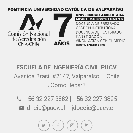
ESCUELA DE INGENIERÍA CIVIL PUCV
Avenida Brasil #2147, Valparaíso – Chile
¿Cómo llegar?
+56 32 227 3882 | +56 32 227 3825
phone
direic@pucv.cl
-
jdoceic@pucv.cl
email