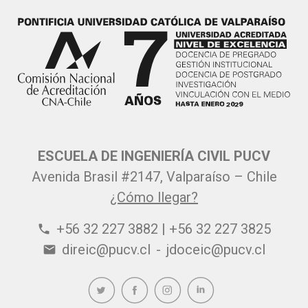
ESCUELA DE INGENIERÍA CIVIL PUCV
Avenida Brasil #2147, Valparaíso – Chile
¿Cómo llegar?
+56 32 227 3882 | +56 32 227 3825
phone
direic@pucv.cl
-
jdoceic@pucv.cl
email