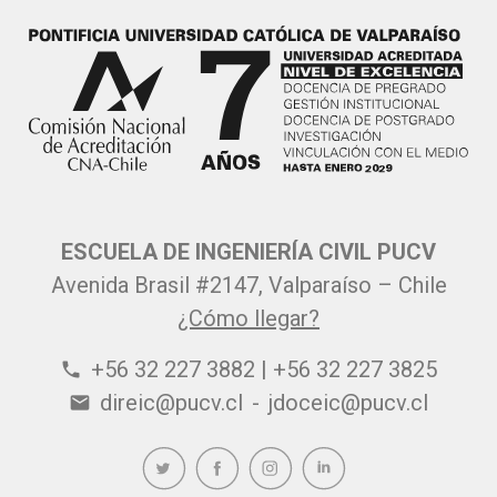
ESCUELA DE INGENIERÍA CIVIL PUCV
Avenida Brasil #2147, Valparaíso – Chile
¿Cómo llegar?
+56 32 227 3882 | +56 32 227 3825
phone
direic@pucv.cl
-
jdoceic@pucv.cl
email