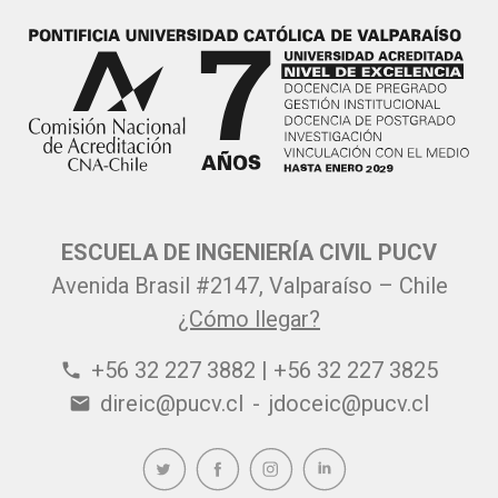
ESCUELA DE INGENIERÍA CIVIL PUCV
Avenida Brasil #2147, Valparaíso – Chile
¿Cómo llegar?
+56 32 227 3882 | +56 32 227 3825
phone
direic@pucv.cl
-
jdoceic@pucv.cl
email