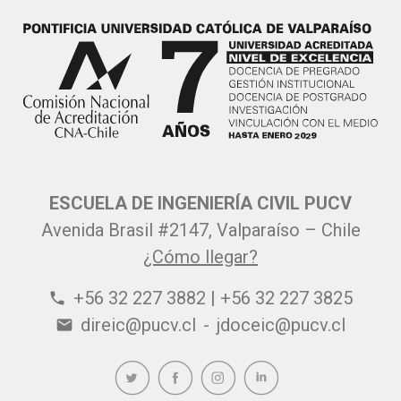
ESCUELA DE INGENIERÍA CIVIL PUCV
Avenida Brasil #2147, Valparaíso – Chile
¿Cómo llegar?
+56 32 227 3882 | +56 32 227 3825
phone
direic@pucv.cl
-
jdoceic@pucv.cl
email