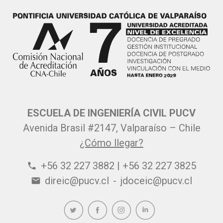
ESCUELA DE INGENIERÍA CIVIL PUCV
Avenida Brasil #2147, Valparaíso – Chile
¿Cómo llegar?
+56 32 227 3882 | +56 32 227 3825
phone
direic@pucv.cl
-
jdoceic@pucv.cl
email