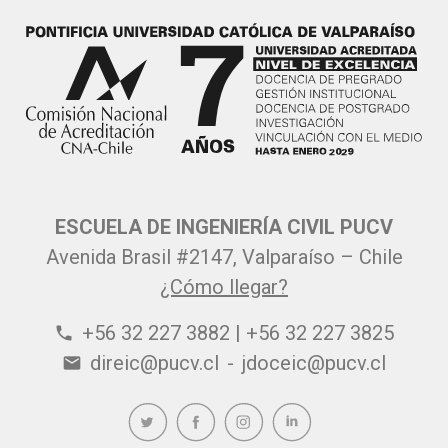
ESCUELA DE INGENIERÍA CIVIL PUCV
Avenida Brasil #2147, Valparaíso – Chile
¿Cómo llegar?
+56 32 227 3882 | +56 32 227 3825
phone
direic@pucv.cl
-
jdoceic@pucv.cl
email