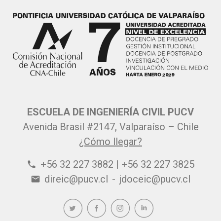
ESCUELA DE INGENIERÍA CIVIL PUCV
Avenida Brasil #2147, Valparaíso – Chile
¿Cómo llegar?
+56 32 227 3882 | +56 32 227 3825
phone
direic@pucv.cl
-
jdoceic@pucv.cl
email