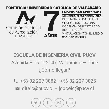
ESCUELA DE INGENIERÍA CIVIL PUCV
Avenida Brasil #2147, Valparaíso – Chile
¿Cómo llegar?
+56 32 227 3882 | +56 32 227 3825
phone
direic@pucv.cl
-
jdoceic@pucv.cl
email