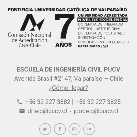
ESCUELA DE INGENIERÍA CIVIL PUCV
Avenida Brasil #2147, Valparaíso – Chile
¿Cómo llegar?
+56 32 227 3882 | +56 32 227 3825
phone
direic@pucv.cl
-
jdoceic@pucv.cl
email