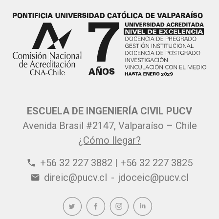
ESCUELA DE INGENIERÍA CIVIL PUCV
Avenida Brasil #2147, Valparaíso – Chile
¿Cómo llegar?
+56 32 227 3882 | +56 32 227 3825
phone
direic@pucv.cl
-
jdoceic@pucv.cl
email