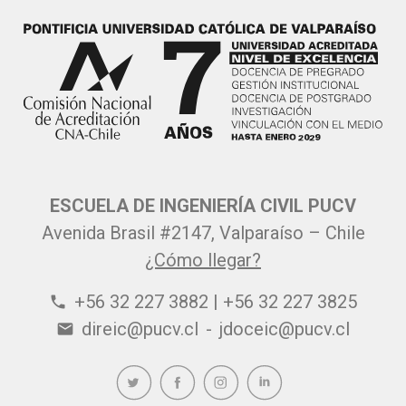
ESCUELA DE INGENIERÍA CIVIL PUCV
Avenida Brasil #2147, Valparaíso – Chile
¿Cómo llegar?
+56 32 227 3882 | +56 32 227 3825
phone
direic@pucv.cl
-
jdoceic@pucv.cl
email