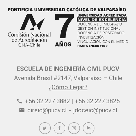
ESCUELA DE INGENIERÍA CIVIL PUCV
Avenida Brasil #2147, Valparaíso – Chile
¿Cómo llegar?
+56 32 227 3882 | +56 32 227 3825
phone
direic@pucv.cl
-
jdoceic@pucv.cl
email