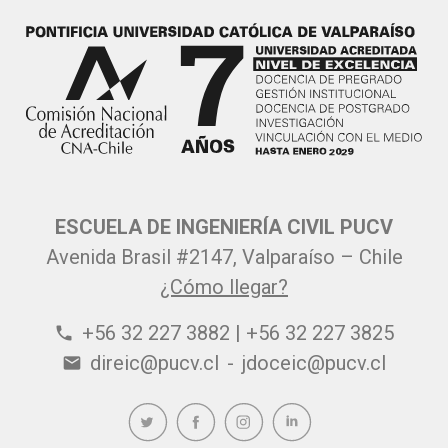
ESCUELA DE INGENIERÍA CIVIL PUCV
Avenida Brasil #2147, Valparaíso – Chile
¿Cómo llegar?
+56 32 227 3882 | +56 32 227 3825
phone
direic@pucv.cl
-
jdoceic@pucv.cl
email