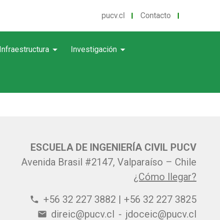
pucv.cl
Contacto
arrow_drop_down
arrow_drop_down
Infraestructura
Investigación
ESCUELA DE INGENIERÍA CIVIL PUCV
Avenida Brasil #2147, Valparaíso – Chile
¿Cómo llegar?
+56 32 227 3882 | +56 32 227 3825
phone
direic@pucv.cl
-
jdoceic@pucv.cl
email