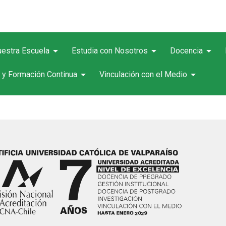
arrow_drop_down
arrow_drop_down
arrow_drop_down
estra Escuela
Estudia con Nosotros
Docencia
arrow_drop_down
arrow_drop_down
 y Formación Continua
Vinculación con el Medio