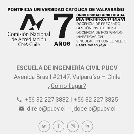
ESCUELA DE INGENIERÍA CIVIL PUCV
Avenida Brasil #2147, Valparaíso – Chile
¿Cómo llegar?
+56 32 227 3882 | +56 32 227 3825
phone
direic@pucv.cl
-
jdoceic@pucv.cl
email