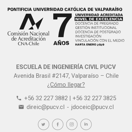
ESCUELA DE INGENIERÍA CIVIL PUCV
Avenida Brasil #2147, Valparaíso – Chile
¿Cómo llegar?
+56 32 227 3882 | +56 32 227 3825
phone
direic@pucv.cl
-
jdoceic@pucv.cl
email