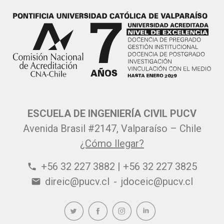
ESCUELA DE INGENIERÍA CIVIL PUCV
Avenida Brasil #2147, Valparaíso – Chile
¿Cómo llegar?
+56 32 227 3882 | +56 32 227 3825
phone
direic@pucv.cl
-
jdoceic@pucv.cl
email