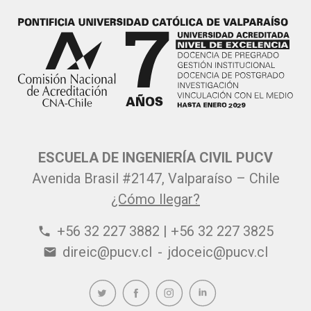
ESCUELA DE INGENIERÍA CIVIL PUCV
Avenida Brasil #2147, Valparaíso – Chile
¿Cómo llegar?
+56 32 227 3882 | +56 32 227 3825
phone
direic@pucv.cl
-
jdoceic@pucv.cl
email