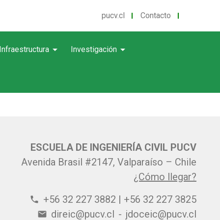
pucv.cl
Contacto
arrow_drop_down
arrow_drop_down
Infraestructura
Investigación
ESCUELA DE INGENIERÍA CIVIL PUCV
Avenida Brasil #2147, Valparaíso – Chile
¿Cómo llegar?
+56 32 227 3882 | +56 32 227 3825
phone
direic@pucv.cl
-
jdoceic@pucv.cl
email