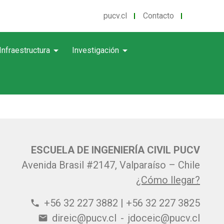
pucv.cl
Contacto
arrow_drop_down
arrow_drop_down
Infraestructura
Investigación
ESCUELA DE INGENIERÍA CIVIL PUCV
Avenida Brasil #2147, Valparaíso – Chile
¿Cómo llegar?
+56 32 227 3882 | +56 32 227 3825
phone
direic@pucv.cl
-
jdoceic@pucv.cl
email