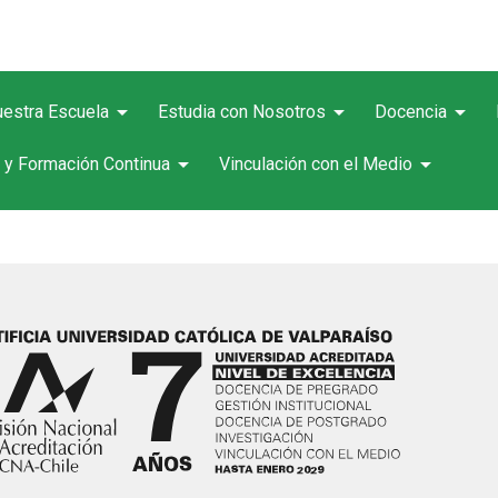
arrow_drop_down
arrow_drop_down
arrow_drop_down
estra Escuela
Estudia con Nosotros
Docencia
arrow_drop_down
arrow_drop_down
 y Formación Continua
Vinculación con el Medio