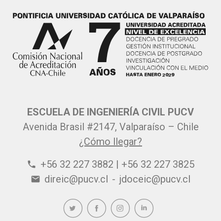
ESCUELA DE INGENIERÍA CIVIL PUCV
Avenida Brasil #2147, Valparaíso – Chile
¿Cómo llegar?
+56 32 227 3882 | +56 32 227 3825
phone
direic@pucv.cl
-
jdoceic@pucv.cl
email