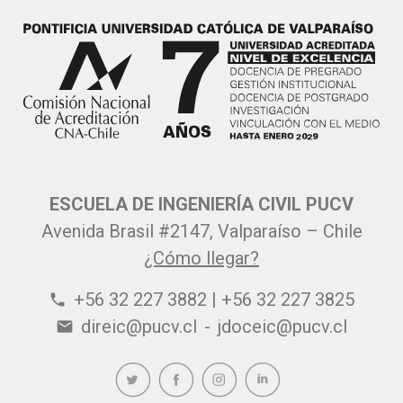
ESCUELA DE INGENIERÍA CIVIL PUCV
Avenida Brasil #2147, Valparaíso – Chile
¿Cómo llegar?
+56 32 227 3882 | +56 32 227 3825
phone
direic@pucv.cl
-
jdoceic@pucv.cl
email