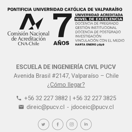
ESCUELA DE INGENIERÍA CIVIL PUCV
Avenida Brasil #2147, Valparaíso – Chile
¿Cómo llegar?
+56 32 227 3882 | +56 32 227 3825
phone
direic@pucv.cl
-
jdoceic@pucv.cl
email