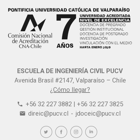
ESCUELA DE INGENIERÍA CIVIL PUCV
Avenida Brasil #2147, Valparaíso – Chile
¿Cómo llegar?
+56 32 227 3882 | +56 32 227 3825
phone
direic@pucv.cl
-
jdoceic@pucv.cl
email