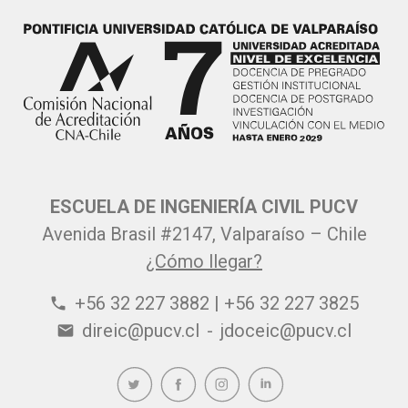
ESCUELA DE INGENIERÍA CIVIL PUCV
Avenida Brasil #2147, Valparaíso – Chile
¿Cómo llegar?
+56 32 227 3882 | +56 32 227 3825
phone
direic@pucv.cl
-
jdoceic@pucv.cl
email