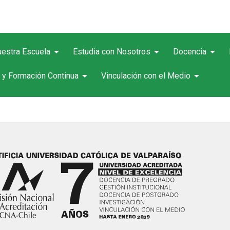
arrow_drop_down
arrow_drop_down
arrow_drop_down
estra Escuela
Estudia con Nosotros
Docencia
arrow_drop_down
arrow_drop_down
 y Formación Continua
Vinculación con el Medio