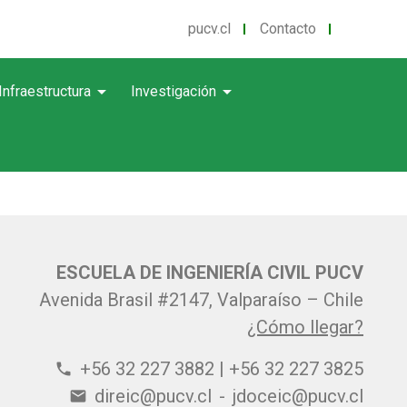
pucv.cl
Contacto
arrow_drop_down
arrow_drop_down
Infraestructura
Investigación
ESCUELA DE INGENIERÍA CIVIL PUCV
Avenida Brasil #2147, Valparaíso – Chile
¿Cómo llegar?
+56 32 227 3882 | +56 32 227 3825
phone
direic@pucv.cl
-
jdoceic@pucv.cl
email