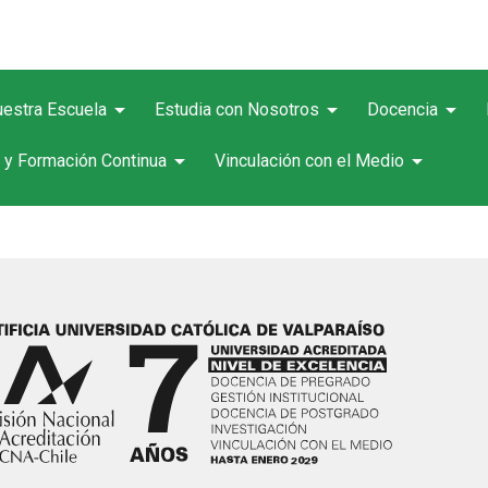
arrow_drop_down
arrow_drop_down
arrow_drop_down
estra Escuela
Estudia con Nosotros
Docencia
arrow_drop_down
arrow_drop_down
 y Formación Continua
Vinculación con el Medio