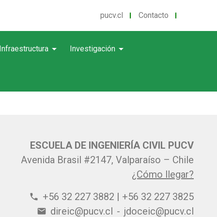
pucv.cl
Contacto
arrow_drop_down
arrow_drop_down
Infraestructura
Investigación
ESCUELA DE INGENIERÍA CIVIL PUCV
Avenida Brasil #2147, Valparaíso – Chile
¿Cómo llegar?
+56 32 227 3882 | +56 32 227 3825
phone
direic@pucv.cl
-
jdoceic@pucv.cl
email