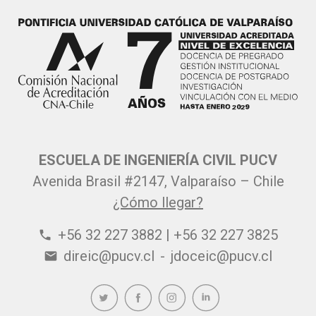
ESCUELA DE INGENIERÍA CIVIL PUCV
Avenida Brasil #2147, Valparaíso – Chile
¿Cómo llegar?
+56 32 227 3882 | +56 32 227 3825
phone
direic@pucv.cl
-
jdoceic@pucv.cl
email