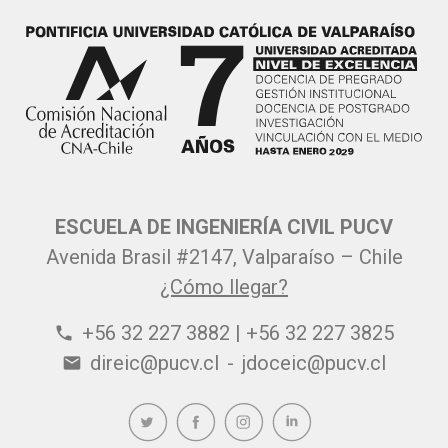
ESCUELA DE INGENIERÍA CIVIL PUCV
Avenida Brasil #2147, Valparaíso – Chile
¿Cómo llegar?
+56 32 227 3882 | +56 32 227 3825
phone
direic@pucv.cl
-
jdoceic@pucv.cl
email