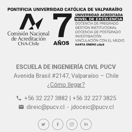
ESCUELA DE INGENIERÍA CIVIL PUCV
Avenida Brasil #2147, Valparaíso – Chile
¿Cómo llegar?
+56 32 227 3882 | +56 32 227 3825
phone
direic@pucv.cl
-
jdoceic@pucv.cl
email