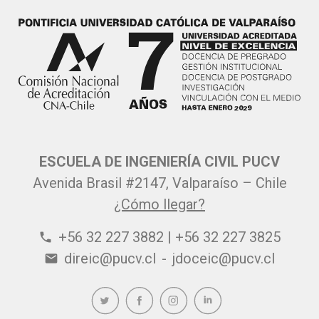
ESCUELA DE INGENIERÍA CIVIL PUCV
Avenida Brasil #2147, Valparaíso – Chile
¿Cómo llegar?
+56 32 227 3882 | +56 32 227 3825
phone
direic@pucv.cl
-
jdoceic@pucv.cl
email