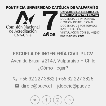
ESCUELA DE INGENIERÍA CIVIL PUCV
Avenida Brasil #2147, Valparaíso – Chile
¿Cómo llegar?
+56 32 227 3882 | +56 32 227 3825
phone
direic@pucv.cl
-
jdoceic@pucv.cl
email