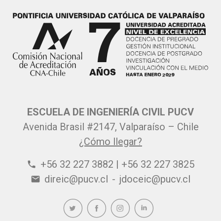
ESCUELA DE INGENIERÍA CIVIL PUCV
Avenida Brasil #2147, Valparaíso – Chile
¿Cómo llegar?
+56 32 227 3882 | +56 32 227 3825
phone
direic@pucv.cl
-
jdoceic@pucv.cl
email