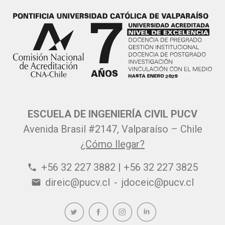
ESCUELA DE INGENIERÍA CIVIL PUCV
Avenida Brasil #2147, Valparaíso – Chile
¿Cómo llegar?
+56 32 227 3882 | +56 32 227 3825
phone
direic@pucv.cl
-
jdoceic@pucv.cl
email