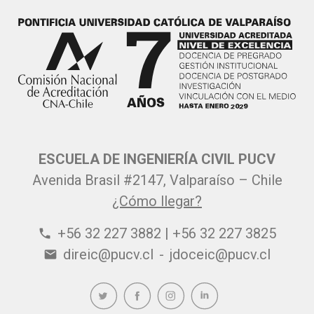
ESCUELA DE INGENIERÍA CIVIL PUCV
Avenida Brasil #2147, Valparaíso – Chile
¿Cómo llegar?
+56 32 227 3882 | +56 32 227 3825
phone
direic@pucv.cl
-
jdoceic@pucv.cl
email