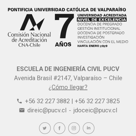
ESCUELA DE INGENIERÍA CIVIL PUCV
Avenida Brasil #2147, Valparaíso – Chile
¿Cómo llegar?
+56 32 227 3882 | +56 32 227 3825
phone
direic@pucv.cl
-
jdoceic@pucv.cl
email