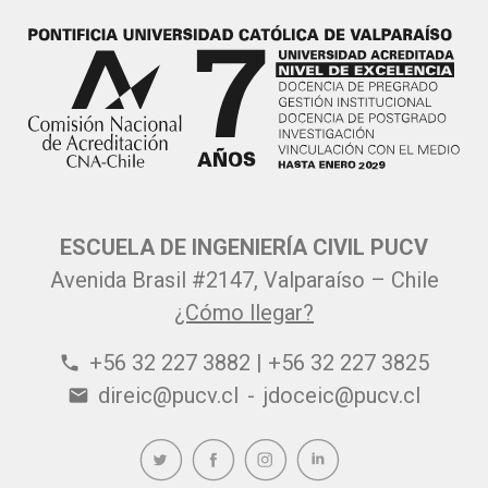
ESCUELA DE INGENIERÍA CIVIL PUCV
Avenida Brasil #2147, Valparaíso – Chile
¿Cómo llegar?
+56 32 227 3882 | +56 32 227 3825
phone
direic@pucv.cl
-
jdoceic@pucv.cl
email